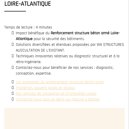
LOIRE-ATLANTIQUE
Temps de lecture : 4 minutes
Impact bénéfique du
Renforcement structure béton armé Loire-
Atlantique
pour la sécurité des bâtiments.
Solutions diversifiées et étendues proposées par WA STRUCTURES
AUSCULTATION DE L'EXISTANT.
Techniques innovantes relatives au diagnostic structurel et à la
rétro-ingénierie.
Contactez-nous pour bénéficier de nos services : diagnostic,
conception, expertise.
Les avantages du renforcement structure béton armé
Problèmes souvent posés et résolus
Des services de conception et d'innovation variés
Contactez-nous pour un devis sur mesure à Nantes