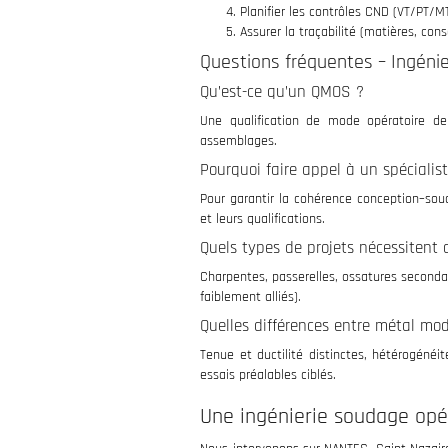
Planifier les contrôles CND (VT/PT/MT
Assurer la traçabilité (matières, co
Questions fréquentes – Ingénie
Qu’est-ce qu’un QMOS ?
Une qualification de mode opératoire de 
assemblages.
Pourquoi faire appel à un spécialis
Pour garantir la cohérence conception–souda
et leurs qualifications.
Quels types de projets nécessitent
Charpentes, passerelles, ossatures secondai
faiblement alliés).
Quelles différences entre métal mo
Tenue et ductilité distinctes, hétérogéné
essais préalables ciblés.
Une ingénierie soudage opér