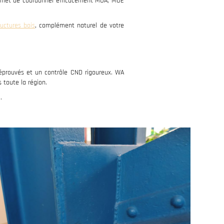
permet de coordonner efficacement MOA, MOE
uctures bois
, complément naturel de votre
prouvés et un contrôle CND rigoureux. WA
toute la région.
.