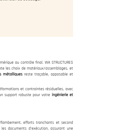
umérique au contrôle final. WA STRUCTURES
lote les choix de matériaux/assemblages, et
s métalliques
reste traçable, opposable et
formations et contraintes résiduelles, avec
s un support robuste pour votre
ingénierie et
e, flambement, efforts tranchants et second
t les documents d’exécution, assurant une