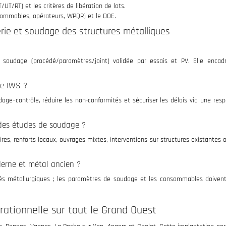
/UT/RT) et les critères de libération de lots.
nsommables, opérateurs, WPQR) et le DOE.
rie et soudage des structures métalliques
soudage (procédé/paramètres/joint) validée par essais et PV. Elle encadr
te IWS ?
ge–contrôle, réduire les non-conformités et sécuriser les délais via une resp
 des études de soudage ?
res, renforts locaux, ouvrages mixtes, interventions sur structures existantes 
derne et métal ancien ?
ités métallurgiques ; les paramètres de soudage et les consommables doivent
ationnelle sur tout le Grand Ouest