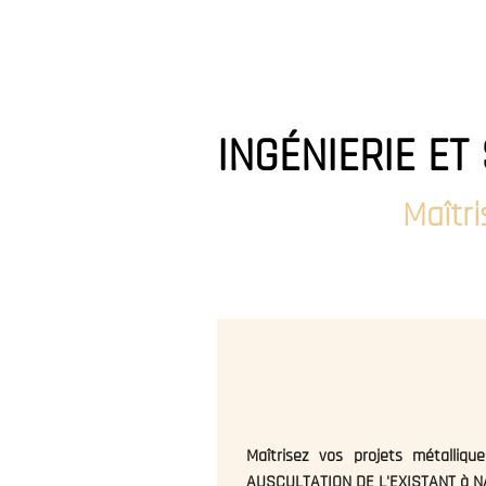
WA
STRUCTURES
ACC
AUSCULTATION
DE
L'EXISTANT
INGÉNIERIE E
Maîtr
Maîtrisez vos projets métalliq
AUSCULTATION DE L'EXISTANT à NAN