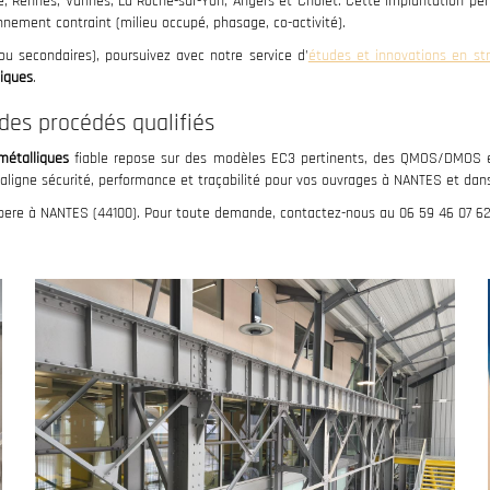
e, Rennes, Vannes, La Roche-sur-Yon, Angers et Cholet. Cette implantation 
onnement contraint (milieu occupé, phasage, co-activité).
ou secondaires), poursuivez avec notre service d'
études et innovations en str
liques
.
NOS SERVICES
des procédés qualifiés
métalliques
fiable repose sur des modèles EC3 pertinents, des QMOS/DMOS é
gne sécurité, performance et traçabilité pour vos ouvrages à NANTES et dans 
pere à NANTES (44100). Pour toute demande, contactez-nous au 06 59 46 07 62
APPELEZ-NOUS
PRENDRE RDV