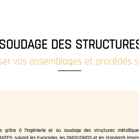
UEIL
QUI SOMMES-NOUS ?
NOS SERVICES
ACTUALITÉS
GAL
T SOUDAGE DES STRUCTURE
iser vos assemblages et procédés 
ues grâce à l’ingénierie et au soudage des structures métalli
TES, suivant les Eurocodes, les QMOS/DMOS et les standards intern