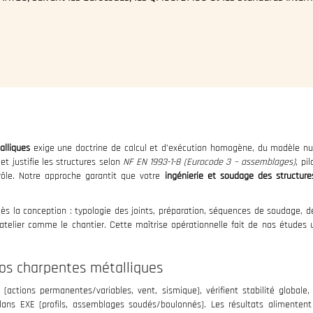
alliques
exige une doctrine de calcul et d’exécution homogène, du modèle n
 justifie les structures selon
NF EN 1993-1-8 (Eurocode 3 – assemblages)
, pi
trôle. Notre approche garantit que votre
ingénierie et soudage des structure
s la conception : typologie des joints, préparation, séquences de soudage, dé
e l’atelier comme le chantier. Cette maîtrise opérationnelle fait de nos étude
vos charpentes métalliques
(actions permanentes/variables, vent, sismique), vérifient stabilité global
plans EXE (profils, assemblages soudés/boulonnés). Les résultats alimenten