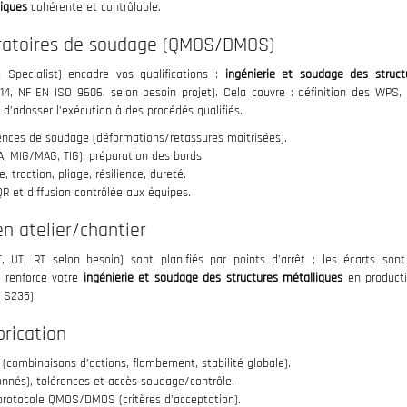
liques
cohérente et contrôlable.
ératoires de soudage (QMOS/DMOS)
 Specialist) encadre vos qualifications :
ingénierie et soudage des struct
614, NF EN ISO 9606, selon besoin projet). Cela couvre : définition des WPS, 
 d’adosser l’exécution à des procédés qualifiés.
ences de soudage (déformations/retassures maîtrisées).
MIG/MAG, TIG), préparation des bords.
, traction, pliage, résilience, dureté.
 et diffusion contrôlée aux équipes.
en atelier/chantier
T, UT, RT selon besoin) sont planifiés par points d’arrêt ; les écarts son
é renforce votre
ingénierie et soudage des structures métalliques
en producti
 S235).
brication
 (combinaisons d’actions, flambement, stabilité globale).
nnés), tolérances et accès soudage/contrôle.
 protocole QMOS/DMOS (critères d’acceptation).