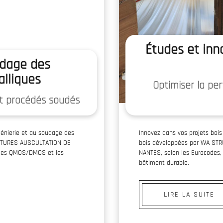
Études et inn
udage des
alliques
Optimiser la pe
et procédés soudés
ngénierie et au soudage des
Innovez dans vos projets bois
RUCTURES AUSCULTATION DE
bois développées par WA ST
, les QMOS/DMOS et les
NANTES, selon les Eurocodes, 
bâtiment durable.
NOS SERVICES
LIRE LA SUITE