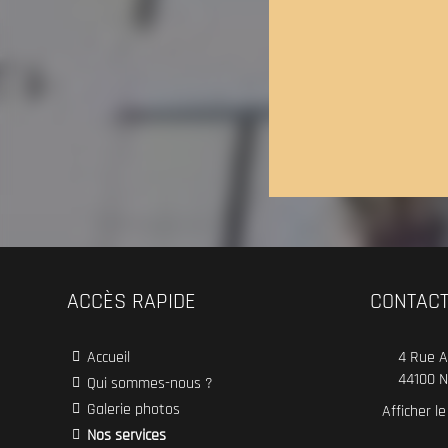
ACCÈS RAPIDE
CONTAC
Accueil
4 Rue A
44100
N
Qui sommes-nous ?
Galerie photos
Afficher l
Nos services