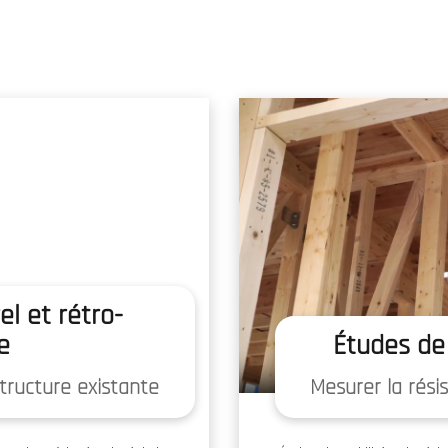
UEIL
QUI SOMMES-NOUS ?
NOS SERVICES
ACTUALITÉS
GAL
el et rétro-
e
Études de
tructure existante
Mesurer la rési