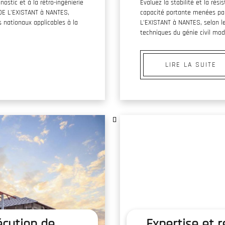
nostic et à la rétro-ingénierie
Évaluez la stabilité et la ré
E L'EXISTANT à NANTES,
capacité portante menées p
s nationaux applicables à la
L'EXISTANT à NANTES, selon l
techniques du génie civil mod
LIRE LA SUITE
écution de
Expertise et 