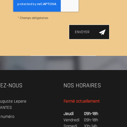
*
Champs obligatoires
TEZ-NOUS
NOS HORAIRES
uguste Lepere
Fermé actuellement
ANTES
Jeudi
09h-18h
e numéro
Vendredi
09h-18h
Samedi
10h-14h