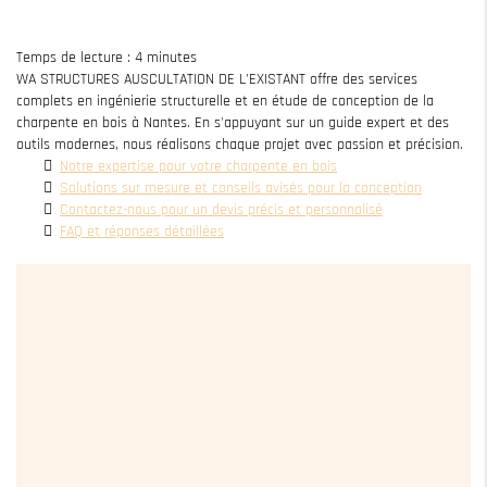
Temps de lecture : 4 minutes
WA STRUCTURES AUSCULTATION DE L'EXISTANT offre des services
complets en ingénierie structurelle et en étude de conception de la
charpente en bois à Nantes. En s'appuyant sur un guide expert et des
outils modernes, nous réalisons chaque projet avec passion et précision.
Notre expertise pour votre charpente en bois
Solutions sur mesure et conseils avisés pour la conception
Contactez-nous pour un devis précis et personnalisé
FAQ et réponses détaillées