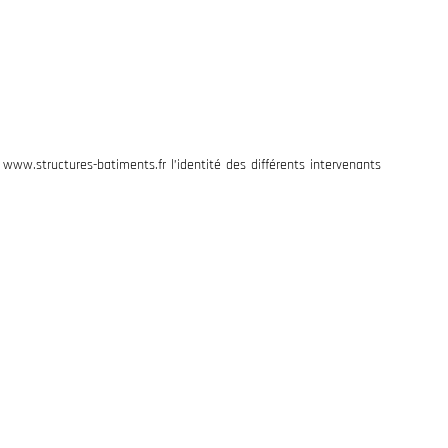
ERIE PHOTOS
CONTACT
e www.structures-batiments.fr l’identité des différents intervenants