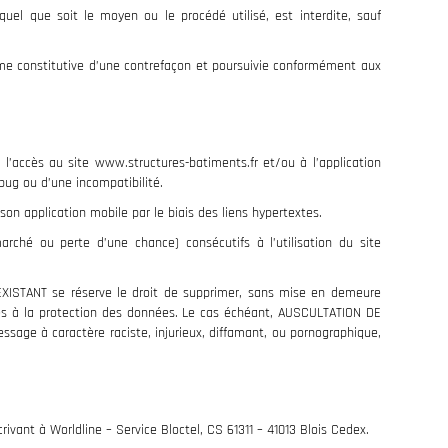
quel que soit le moyen ou le procédé utilisé, est interdite, sauf
mme constitutive d’une contrefaçon et poursuivie conformément aux
l’accès au site www.structures-batiments.fr et/ou à l’application
 bug ou d’une incompatibilité.
n application mobile par le biais des liens hypertextes.
hé ou perte d’une chance) consécutifs à l’utilisation du site
L'EXISTANT se réserve le droit de supprimer, sans mise en demeure
tives à la protection des données. Le cas échéant, AUSCULTATION DE
ssage à caractère raciste, injurieux, diffamant, ou pornographique,
ivant à Worldline – Service Bloctel, CS 61311 – 41013 Blois Cedex.