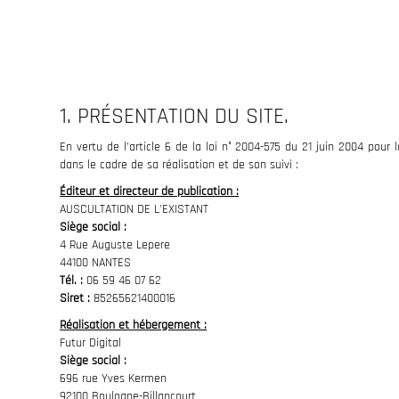
WA
STRUCTURES
ACC
AUSCULTATION
DE
L'EXISTANT
1. PRÉSENTATION DU SITE.
En vertu de l’article 6 de la loi n° 2004-575 du 21 juin 2004 pour 
dans le cadre de sa réalisation et de son suivi :
Éditeur et directeur de publication :
AUSCULTATION DE L'EXISTANT
Siège social :
4 Rue Auguste Lepere
44100 NANTES
Tél. :
06 59 46 07 62
Siret :
85265621400016
Réalisation et hébergement :
Futur Digital
Siège social :
696 rue Yves Kermen
92100 Boulogne-Billancourt