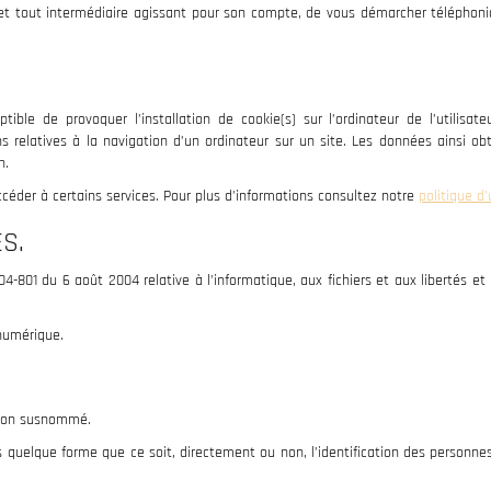
el, et tout intermédiaire agissant pour son compte, de vous démarcher téléphon
tible de provoquer l’installation de cookie(s) sur l’ordinateur de l’utilisat
ons relatives à la navigation d’un ordinateur sur un site. Les données ainsi obt
n.
MENTIONS LÉGALE
’accéder à certains services. Pour plus d’informations consultez notre
politique d’
S.
04-801 du 6 août 2004 relative à l’informatique, aux fichiers et aux libertés e
 numérique.
APPELEZ-NOUS
PRENDRE RDV
cation susnommé.
 quelque forme que ce soit, directement ou non, l’identification des personnes p