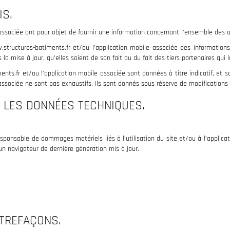
IS.
associée ont pour objet de fournir une information concernant l’ensemble des ac
structures-batiments.fr et/ou l’application mobile associée des informations 
 mise à jour, qu’elles soient de son fait ou du fait des tiers partenaires qui l
nts.fr et/ou l’application mobile associée sont données à titre indicatif, et so
 associée ne sont pas exhaustifs. Ils sont donnés sous réserve de modifications
R LES DONNÉES TECHNIQUES.
sponsable de dommages matériels liés à l’utilisation du site et/ou à l’applicat
un navigateur de dernière génération mis à jour.
NTREFAÇONS.