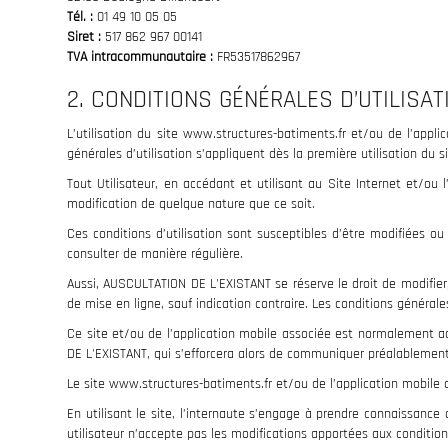
Tél. :
01 49 10 05 05
Siret :
517 862 967 00141
TVA intracommunautaire :
FR53517862967
2. CONDITIONS GÉNÉRALES D’UTILISA
L’utilisation du site www.structures-batiments.fr et/ou de l’appli
générales d’utilisation s’appliquent dès la première utilisation du s
Tout Utilisateur, en accédant et utilisant au Site Internet et/ou
modification de quelque nature que ce soit.
Ces conditions d’utilisation sont susceptibles d’être modifiées o
consulter de manière régulière.
Aussi, AUSCULTATION DE L'EXISTANT se réserve le droit de modifier,
de mise en ligne, sauf indication contraire. Les conditions générales
Ce site et/ou de l’application mobile associée est normalement a
DE L'EXISTANT, qui s’efforcera alors de communiquer préalablement a
Le site www.structures-batiments.fr et/ou de l’application mobile
En utilisant le site, l’internaute s’engage à prendre connaissance
utilisateur n’accepte pas les modifications apportées aux conditions 