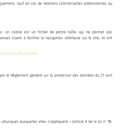
iquement, sauf en cas de relations contractuelles préexistantes ou
eur. Un cookie est un fichier de petite taille, qui ne permet pas
enues visent à faciliter la navigation ultérieure sur le site, et ont
S
utilisation des cookies
.
t par le Règlement général sur la protection des données du 27 avril
hysiques auxquelles elles s’appliquent » (article 4 de la loi n° 78-