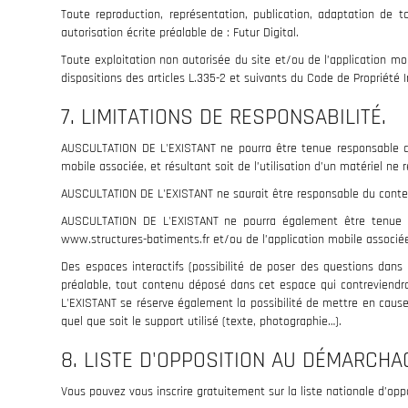
Toute reproduction, représentation, publication, adaptation de t
autorisation écrite préalable de : Futur Digital.
Toute exploitation non autorisée du site et/ou de l’application 
dispositions des articles L.335-2 et suivants du Code de Propriété In
7. LIMITATIONS DE RESPONSABILITÉ.
AUSCULTATION DE L'EXISTANT ne pourra être tenue responsable des 
mobile associée, et résultant soit de l’utilisation d’un matériel ne
AUSCULTATION DE L'EXISTANT ne saurait être responsable du contenu
AUSCULTATION DE L'EXISTANT ne pourra également être tenue re
www.structures-batiments.fr et/ou de l’application mobile associé
Des espaces interactifs (possibilité de poser des questions dans
préalable, tout contenu déposé dans cet espace qui contreviendrai
L'EXISTANT se réserve également la possibilité de mettre en cause 
quel que soit le support utilisé (texte, photographie…).
8. LISTE D'OPPOSITION AU DÉMARCHA
Vous pouvez vous inscrire gratuitement sur la liste nationale d’oppo