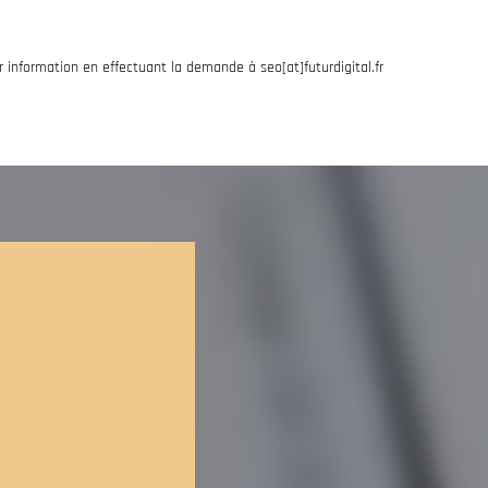
r information en effectuant la demande à seo[at]futurdigital.fr