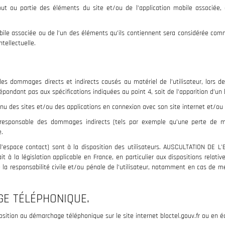
out ou partie des éléments du site et/ou de l’application mobile associée, 
mobile associée ou de l’un des éléments qu’ils contiennent sera considérée co
tellectuelle.
dommages directs et indirects causés au matériel de l’utilisateur, lors de 
 répondant pas aux spécifications indiquées au point 4, soit de l’apparition d’un
 des sites et/ou des applications en connexion avec son site internet et/ou so
sponsable des dommages indirects (tels par exemple qu’une perte de marc
e.
 l’espace contact) sont à la disposition des utilisateurs. AUSCULTATION DE 
t à la législation applicable en France, en particulier aux dispositions rela
la responsabilité civile et/ou pénale de l’utilisateur, notamment en cas de me
GE TÉLÉPHONIQUE.
sition au démarchage téléphonique sur le site internet bloctel.gouv.fr ou en écr