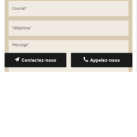
Contactez-nous
Appelez-nous
Les informations recueillies font l’objet d’un traitement
informatique destiné à
AUSCULTATION DE L'EXISTANT
,
responsable du traitement, afin de donner suite à votre
demande et de vous recontacter. Les données sont également
destinées à Futur Digital, prestataire de AUSCULTATION DE
L'EXISTANT. Conformément à la réglementation en vigueur,
vous disposez notamment d'un droit d'accès, de rectification,
d'opposition et d'effacement sur les données personnelles qui
vous concernent. Pour plus d’informations, cliquez
ici
.