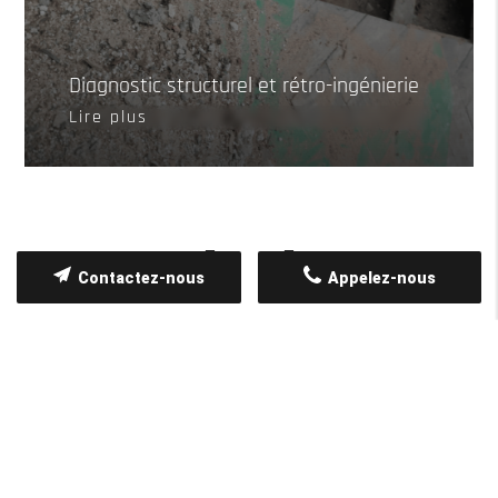
Diagnostic structurel et rétro-ingénierie
Lire plus
Contactez-nous
Appelez-nous
POURQUOI FAIRE APPEL À NOUS ?
01
Expertise technique reconnue
Plus de 13 ans d’expérience dans l’auscultation et l’étude des
structures.