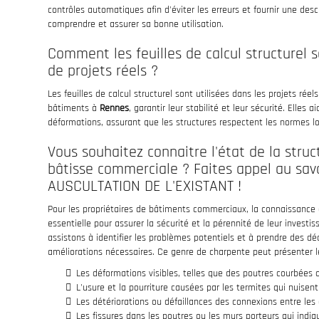
contrôles automatiques afin d'éviter les erreurs et fournir une desc
comprendre et assurer sa bonne utilisation.
Comment les feuilles de calcul structurel s
de projets réels ?
Les feuilles de calcul structurel sont utilisées dans les projets rée
bâtiments à
Rennes
, garantir leur stabilité et leur sécurité. Elles 
déformations, assurant que les structures respectent les normes lo
Vous souhaitez connaitre l'état de la stru
bâtisse commerciale ? Faites appel au sa
AUSCULTATION DE L'EXISTANT !
Pour les propriétaires de bâtiments commerciaux, la connaissance d
essentielle pour assurer la sécurité et la pérennité de leur inves
assistons à identifier les problèmes potentiels et à prendre des dé
améliorations nécessaires. Ce genre de charpente peut présenter l
Les déformations visibles, telles que des poutres courbées o
L'usure et la pourriture causées par les termites qui nuisen
Les détériorations ou défaillances des connexions entre les
Les fissures dans les poutres ou les murs porteurs qui indiqu