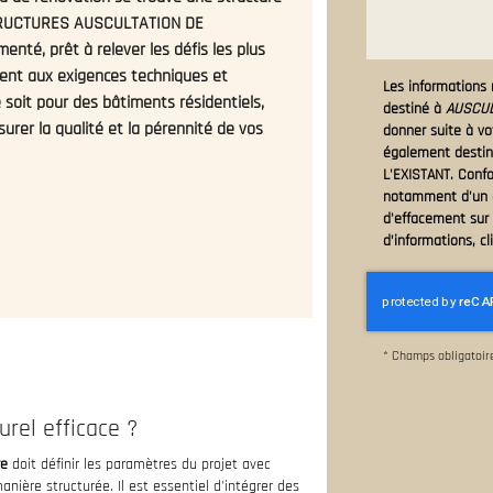
 STRUCTURES AUSCULTATION DE
enté, prêt à relever les défis les plus
dent aux exigences techniques et
Les informations r
 soit pour des bâtiments résidentiels,
destiné à
AUSCULT
rer la qualité et la pérennité de vos
donner suite à v
également destin
L'EXISTANT. Conf
notamment d'un dr
d'effacement sur 
d’informations, c
*
Champs obligatoir
urel efficace ?
re
doit définir les paramètres du projet avec
anière structurée. Il est essentiel d'intégrer des