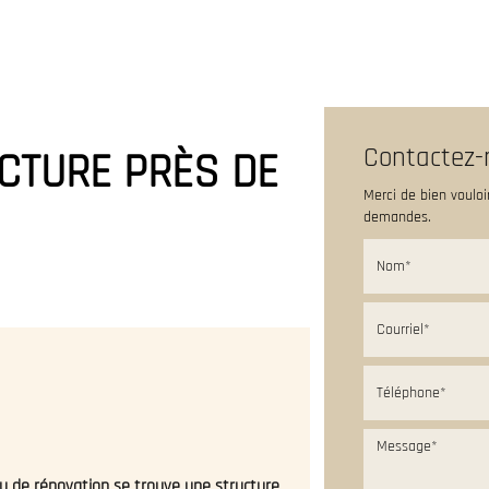
UEIL
QUI SOMMES-NOUS ?
NOS SERVICES
ACTUALITÉS
GAL
Contactez-
CTURE PRÈS DE
Merci de bien vouloi
demandes.
ou de rénovation se trouve une structure