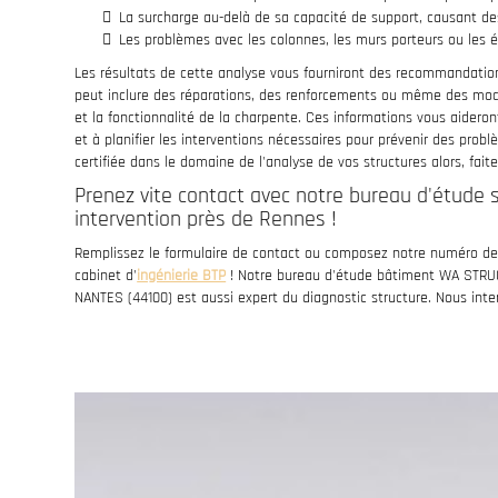
La surcharge au-delà de sa capacité de support, causant des
Les problèmes avec les colonnes, les murs porteurs ou les 
Les résultats de cette analyse vous fourniront des recommandations
peut inclure des réparations, des renforcements ou même des modifi
et la fonctionnalité de la charpente. Ces informations vous aidero
et à planifier les interventions nécessaires pour prévenir des prob
certifiée dans le domaine de l'analyse de vos structures alors, fait
Prenez vite contact avec notre bureau d'étude st
intervention près de Rennes !
Remplissez le formulaire de contact ou composez notre numéro de 
cabinet d'
ingénierie BTP
! Notre bureau d'étude bâtiment WA STR
NANTES (44100) est aussi expert du diagnostic structure. Nous inter