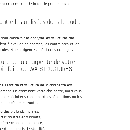
ription complète de la feuille pour mieux la
ont-elles utilisées dans le cadre
ls pour concevoir et analyser les structures des
aident à évaluer les charges, les contraintes et les
cales et les exigences spécifiques du projet.
cture de la charpente de votre
voir-faire de WA STRUCTURES
e l'état de la structure de la charpente est
tissement. En examinant votre charpente, nous vous
cisions éclairées concernant les réparations ou les
es problèmes suivants :
u des plafonds inclinés.
t aux poutres et supports,
 éléments de la charpente,
ent des soucis de stabilité,