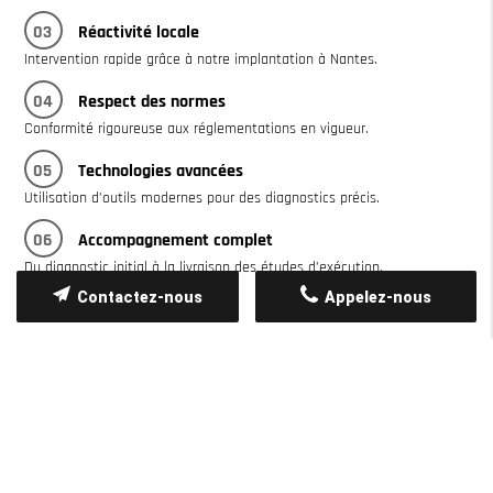
03
Réactivité locale
Intervention rapide grâce à notre implantation à Nantes.
04
Respect des normes
Conformité rigoureuse aux réglementations en vigueur.
05
Technologies avancées
Utilisation d’outils modernes pour des diagnostics précis.
06
Accompagnement complet
Du diagnostic initial à la livraison des études d’exécution.
Contactez-nous
Appelez-nous